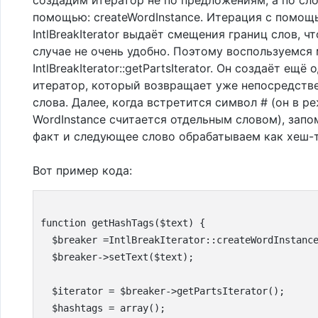
помощью: createWordInstance. Итерация с помощ
IntlBreakIterator выдаёт смещения границ слов, ч
случае не очень удобно. Поэтому воспользуемся
IntlBreakIterator::getPartsIterator. Он создаёт ещё 
итератор, который возвращает уже непосредств
слова. Далее, когда встретится символ # (он в р
WordInstance считается отдельным словом), запо
факт и следующее слово обрабатываем как хеш-т
Вот пример кода:
function getHashTags($text) {

  $breaker =IntlBreakIterator::createWordInstance
  $breaker->setText($text);

  $iterator = $breaker->getPartsIterator();

  $hashtags = array();
