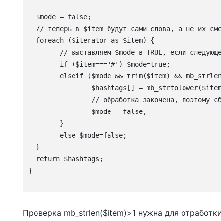
  $mode = false;

  // теперь в $item будут сами слова, а не их сме
  foreach ($iterator as $item) {

        // выставляем $mode в TRUE, если следующе
	if ($item==='#') $mode=true;

	elseif ($mode && trim($item) && mb_strlen($item)>1) { // ряд дополнительных проверок, чтобы в хеш-теги не попадал мусор

		$hashtags[] = mb_strtolower($item);

                // обработка закочена, поэтому сб
		$mode = false;

	}

	else $mode=false;

  }

  return $hashtags;

Проверка mb_strlen($item)>1 нужна для отработк