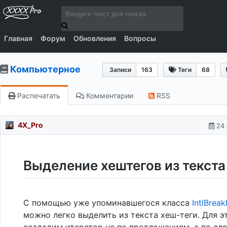
Главная
Форум
Обновления
Вопросы
Компьютерное
Записи
163
Теги
68
Распечатать
Комментарии
RSS
4X_Pro
24 
Выделение хештегов из текста
С помощью уже упоминавшегося класса
IntlBreak
можно легко выделить из текста хеш-теги. Для э
создадим итератор не по предложениям, а по сл