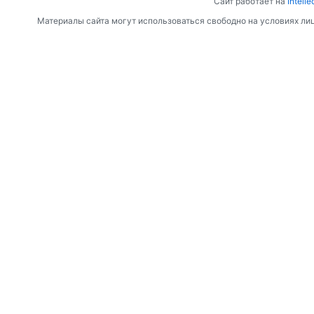
Сайт работает на
Intelle
Материалы сайта могут использоваться свободно на условиях ли