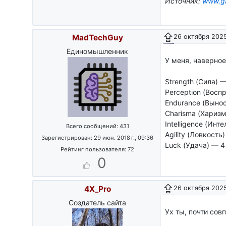
Источник:
www.g
изматываетс
радиации), 
Кроме того 
Авторы путе
MadTechGuy
26 октября 2025 
земной ретр
Единомышленник
Привлекате
У меня, наверное,
реакцию окр
характерист
Strength (Сила) 
Perception (Восп
Интеллект
(
Endurance (Выно
знания, муд
будут проис
Charisma (Харизм
заранее пре
Intelligence (Инт
Всего сообщений: 431
квестов, в 
Agility (Ловкость
Зарегистрирован: 29 июн. 2018 г., 09:36
будет досту
Luck (Удача) — 4
забавной иг
Рейтинг пользователя: 72
персонажем 
0
Ловкость
(ЛВ
Фактически 
4X_Pro
26 октября 2025 
многие боев
Создатель сайта
влиять на хо
Ух ты, почти сов
Удача
(УД, L