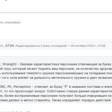
ить спокойно!
г., 07:04
.
Редактировалось 2 раза, последний —
26 октября 2025 г., 07:08
, Strength) - базовая характеристика персонажа отвечающая за букву
й груз, который может поднять ваш персонаж, на количество здоровь
 использования тяжелого оружия персонажем(шанс на попадание пон
е того сила влияет на дальность метательного оружия и дает возмож
(ВС, PE, Perception) - отвечает за букву “P” в названии системы и вли
, то что происходит вокруг. Собстсвнно говоря данная характеристика
ие, более восприимчивые персонажи получают больше информации из 
лжен далеко и метко стерелять. Также определяет порядок действий 
ть
(ВН, EN, Endurance) - еще одна базовая характеристика, которая о