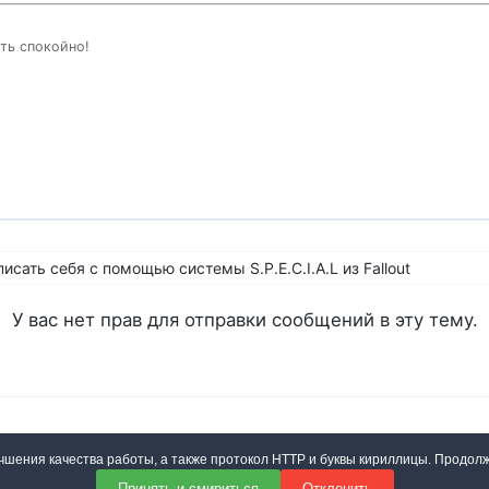
ктеристика - это показатель везения и успешности вашего персонажа,
тическое попадание в бою, а также влияет на везение в азартных игра
ить спокойно!
рсонажа. Здесь авторы путеводителя хотели бы добавить, что внутри 
орые решают успешность действия персонажа. Если читатель никогда
 игровые кости, то для улучшения понимания механики их работы, сто
писать себя с помощью системы S.P.E.C.I.A.L из Fallout
У вас нет прав для отправки сообщений в эту тему.
и
Настройки cookies
учшения качества работы, а также протокол HTTP и буквы кириллицы. Продол
ериалы сайта могут использоваться свободно на условиях лицензии
CC B
Принять и смириться
Отклонить