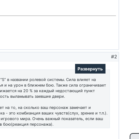
#2
Развернуть
 “S” в названии ролевой системы. Сила влияет на
я и на урон в ближнем бою. Также сила ограничивает
ижается на 20 % за каждый недостающий пункт
ность выламывать заевшие двери.
яет на то, на сколько ваш персонаж замечает и
 - это комбианция ваших чувств(слух, зрение и т.п.).
игрового мира. Очень важный показатель, если ваш
в бою(реакция персонажа).
пределяет то, на сколько быстро ваш герой