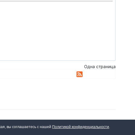
 его карма. Удача влияет на шансы вашего персонажа
х, шансы специальных встреч и многие другие
система использует скрытые от глаз игрока броски
 не сталкивался таким причудливым изобретением
ит обязательно приобрести набор этих увлекательных
Одна страница
Сайт работает на
Intellect Board Pro
3.05 Rebuild 2.
жая, вы соглашаетесь с нашей
Политикой конфиденциальности
.
Y-NC