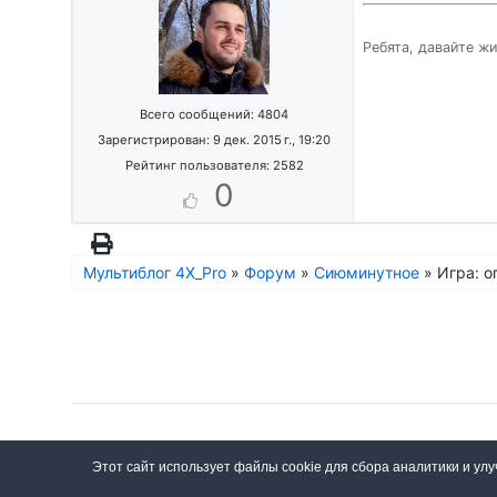
Данная хара
нанести кри
Ребята, давайте ж
действия пе
костей, кот
землян, как
вещиц.
Всего сообщений: 4804
Зарегистрирован: 9 дек. 2015 г., 19:20
Рейтинг пользователя: 2582
0
Мультиблог 4X_Pro
»
Форум
»
Сиюминутное
»
Игра: о
© 2018—2026, 4X_Pro
Правила
Политика конфиденциальност
Этот сайт использует файлы cookie для сбора аналитики и ул
Мат