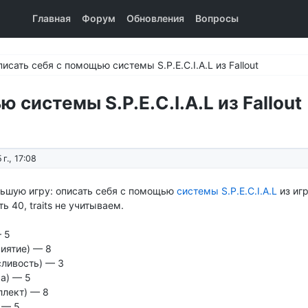
Главная
Форум
Обновления
Вопросы
писать себя с помощью системы S.P.E.C.I.A.L из Fallout
 системы S.P.E.C.I.A.L из Fallout
г., 17:08
ьшую игру: описать себя с помощью
системы S.P.E.C.I.A.L
из игр
ь 40, traits не учитываем.
— 5
риятие) — 8
сливость) — 3
а) — 5
еллект) — 8
) — 5