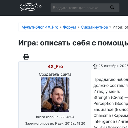
Мультиблог 4X_Pro
»
Форум
»
Сиюминутное
»
Игра: о
Игра: описать себя с помощью
4X_Pro
25 октября 2025 
Создатель сайта
Предлагаю небол
должно составлят
Итак, у меня:
Strength (Сила) 
Perception (Восп
Endurance (Выно
Charisma (Харизм
Всего сообщений: 4804
Intelligence (Инт
Зарегистрирован: 9 дек. 2015 г., 19:20
Agility (Ловкость