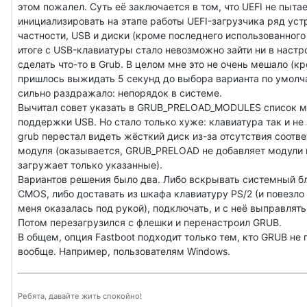
этом пожалел. Суть её заключается в том, что UEFI не пыта
инициализировать на этапе работы UEFI-загрузчика ряд устр
частности, USB и диски (кроме последнего использованного 
итоге с USB-клавиатуры стало невозможно зайти ни в настро
сделать что-то в Grub. В целом мне это не очень мешало (кр
пришлось выжидать 5 секунд до выбора варианта по умолча
сильно раздражало: непорядок в системе.
Вычитал совет указать в GRUB_PRELOAD_MODULES список м
поддержки USB. Но стало только хуже: клавиатура так и не 
grub перестал видеть жёсткий диск из-за отсутствия соотв
модуля (оказывается, GRUB_PRELOAD не добавляет модули к
загружает только указанные).
Вариантов решения было два. Либо вскрывать системный б
CMOS, либо доставать из шкафа клавиатуру PS/2 (и повезло 
меня оказалась под рукой), подключать, и с неё выправлять
Потом перезагрузился с флешки и перенастроил GRUB.
В общем, опция Fastboot подходит только тем, кто GRUB не 
вообще. Например, пользователям Windows.
Ребята, давайте жить спокойно!