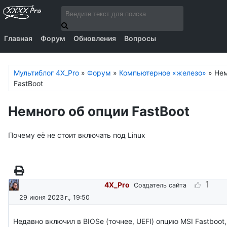
Главная
Форум
Обновления
Вопросы
Мультиблог 4X_Pro
»
Форум
»
Компьютерное «железо»
»
Нем
FastBoot
Немного об опции FastBoot
Почему её не стоит включать под Linux
1
4X_Pro
Создатель сайта
29 июня 2023 г., 19:50
Недавно включил в BIOSе (точнее, UEFI) опцию MSI Fastboot,