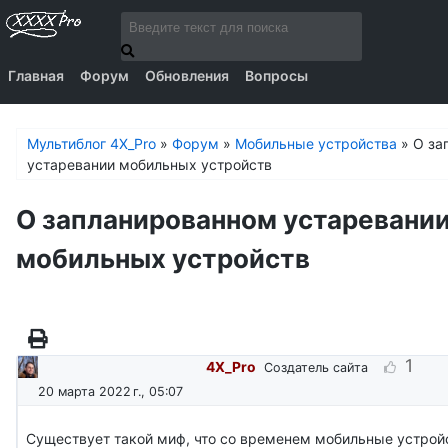
Главная
Форум
Обновления
Вопросы
Мультиблог 4X_Pro
»
Форум
»
Мобильные устройства
»
О за
устаревании мобильных устройств
О запланированном устаревани
мобильных устройств
1
4X_Pro
Создатель сайта
20 марта 2022 г., 05:07
Существует такой миф, что со временем мобильные устрой