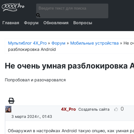
Главная
Форум
Обновления
Вопросы
Мультиблог 4X_Pro
»
Форум
»
Мобильные устройства
»
Не о
разблокировка Android
Не очень умная разблокировка 
Попробовал и разочаровался
0
4X_Pro
Создатель сайта
3 марта 2024 г., 01:43
Обнаружил в настройках Android такую опцию, как умная р