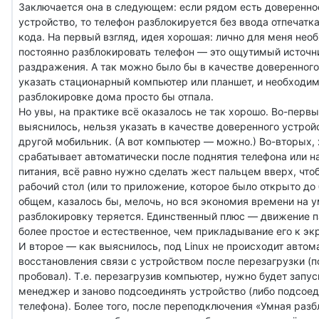
Заключается она в следующем: если рядом есть доверенное
устройство, то телефон разблокируется без ввода отпечатка
кода. На первый взгляд, идея хорошая: лично для меня нео
постоянно разблокировать телефон — это ощутимый источн
раздражения. А так можно было бы в качестве доверенного
указать стационарный компьютер или планшет, и необходим
разблокировке дома просто бы отпала.
Но увы, на практике всё оказалось не так хорошо. Во-первы
выяснилось, нельзя указать в качестве доверенного устрой
другой мобильник. (А вот компьютер — можно.) Во-вторых, 
срабатывает автоматически после поднятия телефона или н
питания, всё равно нужно сделать жест пальцем вверх, что
рабочий стол (или то приложение, которое было открыто до 
общем, казалось бы, мелочь, но вся экономия времени на 
разблокировку теряется. Единственный плюс — движение 
более простое и естественное, чем прикладывание его к эк
И второе — как выяснилось, под Linux не происходит автом
восстановления связи с устройством после перезагрузки (п
пробовал). Т.е. перезагрузив компьютер, нужно будет запуск
менеджер и заново подсоединять устройство (либо подсоед
телефона). Более того, после переподключения «Умная раз