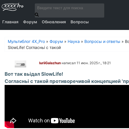
Главная
Форум
Обновления
Вопросы
Мультиблог 4X_Pro
»
Форум
»
Наука
»
Вопросы и ответы
»
Во
SlowLife! Согласньі с такой
IuriiGalazhun
написал 11 июн. 2025 г., 18:21
Вот так вьідал SlowLife!
Согласньі с такой противоречивой концепцией 'п