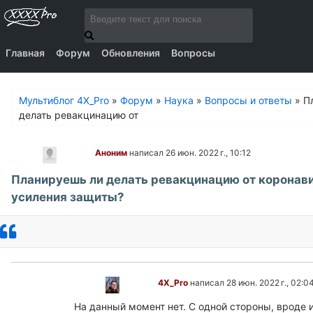
Главная
Форум
Обновления
Вопросы
Мультиблог 4X_Pro
»
Форум
»
Наука
»
Вопросы и ответы
»
П
делать ревакцинацию от
Аноним
написал 26 июн. 2022 г., 10:12
Планируешь ли делать ревакцинацию от коронав
усиления защиты?
Ответить
4X_Pro
написал 28 июн. 2022 г., 02:0
На данный момент нет. С одной стороны, вроде и