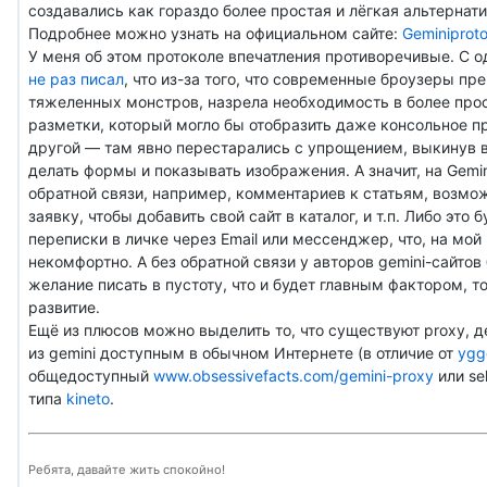
создавались как гораздо более простая и лёгкая альтерна
Подробнее можно узнать на официальном сайте:
Geminiproto
У меня об этом протоколе впечатления противоречивые. С о
не раз писал
, что из-за того, что современные броузеры пр
тяжеленных монстров, назрела необходимость в более про
разметки, который могло бы отобразить даже консольное п
другой — там явно перестарались с упрощением, выкинув
делать формы и показывать изображения. А значит, на Gemin
обратной связи, например, комментариев к статьям, возмо
заявку, чтобы добавить свой сайт в каталог, и т.п. Либо это 
переписки в личке через Email или мессенджер, что, на мой
некомфортно. А без обратной связи у авторов gemini-сайто
желание писать в пустоту, что и будет главным фактором, 
развитие.
Ещё из плюсов можно выделить то, что существуют proxy, 
из gemini доступным в обычном Интернете (в отличие от
ygg
общедоступный
www.obsessivefacts.com/gemini-proxy
или se
типа
kineto
.
Ребята, давайте жить спокойно!