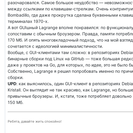
разочаровался. Самое большое неудобство — невозможнос
между ссылками по клавишам-стрелкам. Очень контринтуит
Bombadillo, где даже прокрутка сделана буквенными клавиш
терминалах 1970-х.
А вот GUIшный Lagrange вполне понравился: по функционал
сопоставим с обычным броузером. Правда, памяти потребл
170 Мб. И опять многовкладочный подход, что на мой взгляд
сочетается с идеологией минималистичности.
Вообще, с GUI-клиентами там сложно: в репозиториях Debian
бинарные сборки под Linux на GitHub — тоже большая редк
даже у проектов на Go, для которых, по идее, это не было 
Собственно, Lagrange я решил попробовать именно по прич
сборки.
UPD
: как выяснилось, один GUI-клиент в репозиториях Debia
Kristall. Он выглядит не так красиво, как Lagrange, но больш
привычные броузеры. И, кстати, тоже потребляет довольно
150 Мб.
Ребята, давайте жить спокойно!