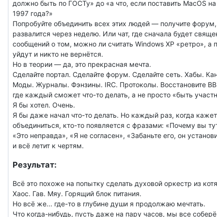
должно быть по ГОСТу» до «а что, если поставить MacOS н
1997 года?»
Попробуйте объединить всех этих людей — получите форум,
развалится через неделю. Или чат, где сначала будет свяще
сообщений о том, можно ли считать Windows XP «ретро», а 
уйдут и никто не вернётся.
Но в теории — да, это прекрасная мечта.
Сделайте портал. Сделайте форум. Сделайте сеть. Хабы. Ка
Моды. Журналы. Фэнзины. IRC. Протоколы. Восстановите BB
где каждый сможет что-то делать, а не просто «быть участ
Я бы хотел. Очень.
Я бы даже начал что-то делать. Но каждый раз, когда каже
объединиться, кто-то появляется с фразами: «Почему вы ту
«Это неправда», «Я не согласен», «Забаньте его, он устано
и всё летит к чертям.
Результат:
Всё это похоже на попытку сделать духовой оркестр из котя
Хаос. Гав. Мяу. Горящий блок питания.
Но всё же... где-то в глубине души я продолжаю мечтать.
Что когда-нибудь, пусть даже на пару часов, мы все собер