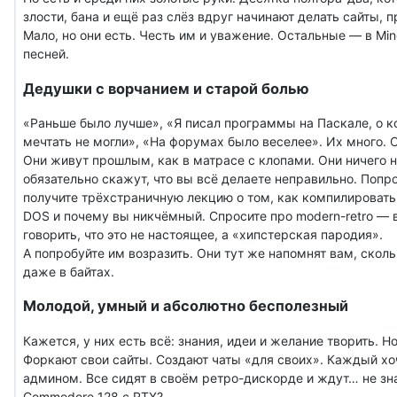
злости, бана и ещё раз слёз вдруг начинают делать сайты, п
Мало, но они есть. Честь им и уважение. Остальные — в Mine
песней.
Дедушки с ворчанием и старой болью
«Раньше было лучше», «Я писал программы на Паскале, о к
мечтать не могли», «На форумах было веселее». Их много. 
Они живут прошлым, как в матрасе с клопами. Они ничего н
обязательно скажут, что вы всё делаете неправильно. Поп
получите трёхстраничную лекцию о том, как компилировать
DOS и почему вы никчёмный. Спросите про modern-retro — 
говорить, что это не настоящее, а «хипстерская пародия».
А попробуйте им возразить. Они тут же напомнят вам, сколь
даже в байтах.
Молодой, умный и абсолютно бесполезный
Кажется, у них есть всё: знания, идеи и желание творить. Н
Форкают свои сайты. Создают чаты «для своих». Каждый хо
админом. Все сидят в своём ретро-дискорде и ждут… не зн
Commodore 128 с RTX?