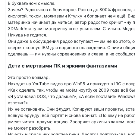
В буквальном смысле.
Зачем? Ради очков в бенчмарке. Разгон до 800% фреоном, 
кислотой, током, молитвами Ктулху и бог знает чем ещё. Вид
материнка начинает дымиться, автор радостно кричит «ну 
3DMark!» и тушит материнку огнетушителем. Стильно. Модн
Никуда не годится.
Они даже в обсуждения редко вступают — им не до этого, о
сверлят корпус IBM для водяного охлаждения. С ними общи
сделаешь — им нужны соревнования и слава, а не сообщест
Дети с мертвыми ПК и яркими фантазиями
Это просто кошмар.
Находят на YouTube видео про Win95 и приходят в IRC с воп
«Как сделать так, чтобы на моём ноутбуке 2009 года всё бы
«Я установил DOS, что дальше?», «А если поставить Windows
взлетит?»
Их не остановить. Они флудят. Копируют ваши проекты, вст
всякую ерунду, всё портят и снова кричат: «Почему не рабо
умеют читать документацию. Засоряют архивы хламом, кот
не может разобрать.
Но есть и среди них золотые руки. Десятка полтора-два, ко